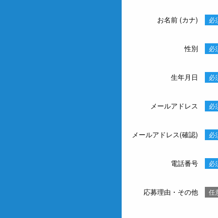
お名前 (カナ)
必
性別
必
生年月日
必
メールアドレス
必
メールアドレス(確認)
必
電話番号
必
応募理由・その他
任